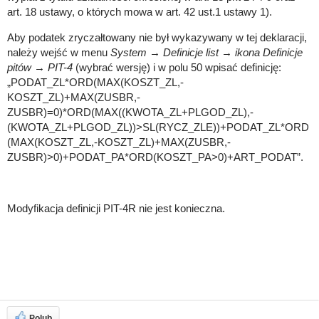
art. 18 ustawy, o których mowa w art. 42 ust.1 ustawy 1).
Aby podatek zryczałtowany nie był wykazywany w tej deklaracji,
należy wejść w menu
System → Definicje list → ikona Definicje
pitów → PIT-4
(wybrać wersję) i w polu 50 wpisać definicję:
„PODAT_ZL*ORD(MAX(KOSZT_ZL,-
KOSZT_ZL)+MAX(ZUSBR,-
ZUSBR)=0)*ORD(MAX((KWOTA_ZL+PLGOD_ZL),-
(KWOTA_ZL+PLGOD_ZL))>SL(RYCZ_ZLE))+PODAT_ZL*ORD
(MAX(KOSZT_ZL,-KOSZT_ZL)+MAX(ZUSBR,-
ZUSBR)>0)+PODAT_PA*ORD(KOSZT_PA>0)+ART_PODAT”.
Modyfikacja definicji PIT-4R nie jest konieczna.
Polub