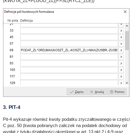
(KWOTA_ZL+PLGOD_ZL))<=SL(RYCZ_ZLE))”
3. PIT-4
Pit-4 wykazuje również kwoty podatku zryczałtowanego w części
C poz. 50 (kwota pobranych zaliczek na podatek dochodowy od
wypłat z tytułu działalności określonej w art. 13 pkt 2 i 4-9 oraz