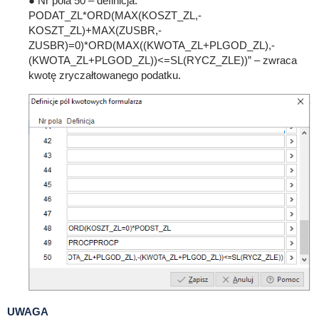
● Nr pola 50 – definicja:
PODAT_ZL*ORD(MAX(KOSZT_ZL,-
KOSZT_ZL)+MAX(ZUSBR,-
ZUSBR)=0)*ORD(MAX((KWOTA_ZL+PLGOD_ZL),-
(KWOTA_ZL+PLGOD_ZL))<=SL(RYCZ_ZLE))” – zwraca
kwotę zryczałtowanego podatku.
UWAGA