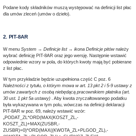
Podane kody składników muszą występować na definicji list płac
dla umów zleceń (umów o dzieło).
2.
PIT-8AR
W menu
System → Definicje list → ikona Definicje pitów
należy
wybrać definicję PIT-8AR oraz jego wersję. Następnie wstawić
odpowiednie wzory w pola, do których kwoty mają być pobierane
z list płac.
W tym przykładzie będzie uzupełniona część C poz. 6
Należności z tytułu, o którym mowa w art. 13 pkt 2 i 5-9 ustawy z
umów zawartych z osobą niebędącą pracownikiem płatnika (art.
30 ust. 1 pkt 5a ustawy)
. Aby kwota zryczałtowanego podatku
była wykazywana w tym polu, wówczas na definicji deklaracji
PIT-8AR w poz. 69, należy wstawić wzór:
„PODAT_ZL*ORD(MAX(KOSZT_ZL,-
KOSZT_ZL)+MAX(ZUSBR,-
ZUSBR)=0)*ORD(MAX((KWOTA_ZL+PLGOD_ZL),-