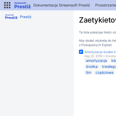
Dokumentacja Streamsoft Prestiż
Przestrzeni
Prestiż
Zaetykieto
Ta lista pokazuje treści 
Aby dodać etykietę do li
z Powiązanych Etykiet.
Amortyzacja środka t
maj 20, 2019
•
Korotu
amortyzacja
bi
środka
trwałeg
ltm
częściowa