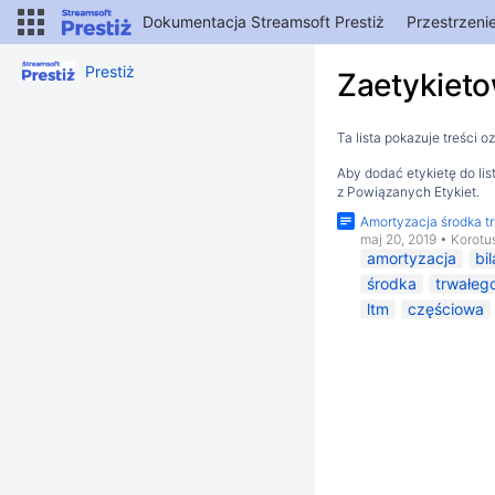
Dokumentacja Streamsoft Prestiż
Przestrzeni
Prestiż
Zaetykieto
Ta lista pokazuje treści 
Aby dodać etykietę do li
z Powiązanych Etykiet.
Amortyzacja środka t
maj 20, 2019
•
Korotu
amortyzacja
bi
środka
trwałeg
ltm
częściowa