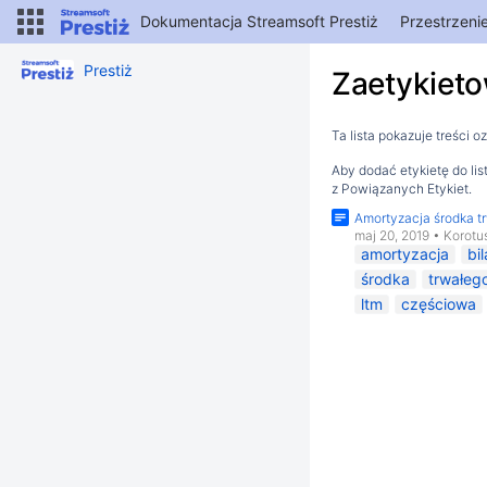
Dokumentacja Streamsoft Prestiż
Przestrzeni
Prestiż
Zaetykieto
Ta lista pokazuje treści 
Aby dodać etykietę do li
z Powiązanych Etykiet.
Amortyzacja środka t
maj 20, 2019
•
Korotu
amortyzacja
bi
środka
trwałeg
ltm
częściowa